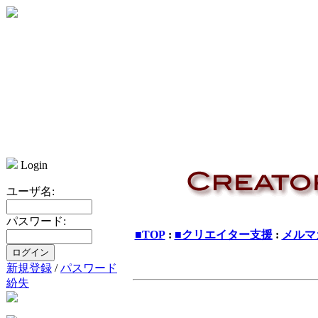
Login
ユーザ名:
パスワード:
■TOP
:
■クリエイター支援
:
メルマ
新規登録
/
パスワード
紛失