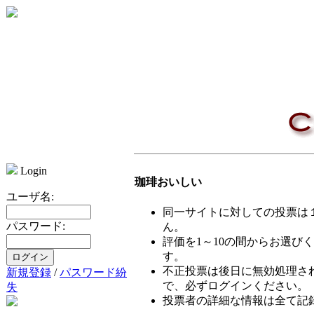
Login
珈琲おいしい
ユーザ名:
同一サイトに対しての投票は
パスワード:
ん。
評価を1～10の間からお選び
す。
不正投票は後日に無効処理さ
新規登録
/
パスワード紛
で、必ずログインください。
失
投票者の詳細な情報は全て記