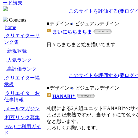
ード紛失
このサイトを評価する(要ログイ
Contents
■デザイン
ビジュアルデザイン
home
まいにちちまちま
クリエイターリ
ンク集
日々ちまちまと絵を描いてます
新規登録
人気ランク
高評価ランク
このサイトを評価する(要ログイ
クリエイター掲
示板
■デザイン
ビジュアルデザイン
クリエイターお
HANABI*
仕事情報
札幌による2人組ユニットHANABI*の
メールマガジン
まだまだ未熟ですが、当サイトにて色々
相互リンク募集
なと思います。
FAQ ご利用ガイ
よろしくお願いします。
ド