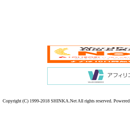
Copyright (C) 1999-2018 SHINKA.Net All rights reserved. Powere