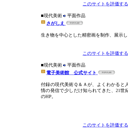
このサイトを評価する
■現代美術
平面作品
さがしえ
生き物を中心とした精密画を制作、展示し
このサイトを評価する
■現代美術
平面作品
電子美術館 公式サイト
付録の現代美術Ｑ＆Ａが、よくわかると
情の発信で少しだけ知られてきた、21世
のHP。
このサイトを評価する