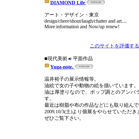
DIAMOND Life
アート・デザイン・東京
design/cheer/shout/laugh/chatter and art....
More information and Now/up renew!
このサイトを評価する
■現代美術
平面作品
Yuga-note.
温井裕子の展示情報等。
油絵で女の子や動物の絵を描いています。
油は厚塗りなので、ポップ調とのアンバ
す。
最近は樹脂や布の作品などにも取り組んで
2009.10/3(土)より個展をやらせていただ
ぜひご覧下さい。