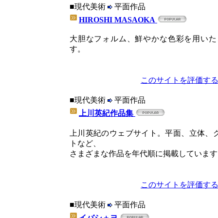
■現代美術
平面作品
HIROSHI MASAOKA
大胆なフォルム、鮮やかな色彩を用いた
す。
このサイトを評価する
■現代美術
平面作品
上川英紀作品集
上川英紀のウェブサイト。平面、立体、
トなど、
さまざまな作品を年代順に掲載しています
このサイトを評価する
■現代美術
平面作品
イバシ＋ヨ