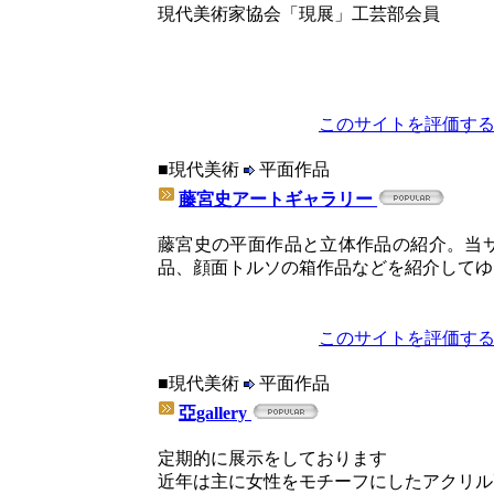
現代美術家協会「現展」工芸部会員
このサイトを評価する
■現代美術
平面作品
藤宮史アートギャラリー
藤宮史の平面作品と立体作品の紹介。当
品、顔面トルソの箱作品などを紹介してゆ
このサイトを評価する
■現代美術
平面作品
亞gallery
定期的に展示をしております
近年は主に女性をモチーフにしたアクリル