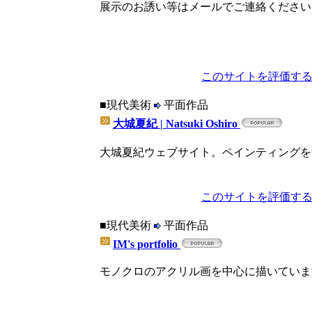
展示のお誘い等はメールでご連絡ください
このサイトを評価する
■現代美術
平面作品
大城夏紀 | Natsuki Oshiro
大城夏紀ウェブサイト。ペインティングを
このサイトを評価する
■現代美術
平面作品
IM's portfolio
モノクロのアクリル画を中心に描いていま