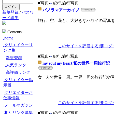
■写真
紀行,旅行写真
パノラマアーカイブ
新規登録
/
パスワ
ード紛失
旅行、空、花と、大好きなハワイの写真
Contents
home
クリエイターリ
このサイトを評価する(要ログ
ンク集
■写真
紀行,旅行写真
新規登録
my soul my heart 私の世界一周旅行記
人気ランク
高評価ランク
女一人で世界一周。世界一周の旅行記や
クリエイター掲
示板
クリエイターお
仕事情報
このサイトを評価する(要ログ
メールマガジン
相互リンク募集
■写真
紀行,旅行写真