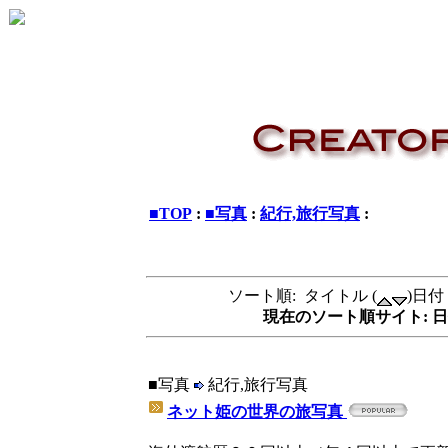
■TOP
:
■写真
:
紀行,旅行写真
:
ソート順: タイトル (
)日付 
現在のソート順サイト: 日
■写真
紀行,旅行写真
ネット姫の世界の旅写真