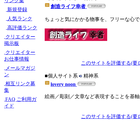
リンク集
創造ライフ幸者
新規登録
人気ランク
ちょっと気にかかる物事を、フリーな心で
高評価ランク
クリエイター
掲示板
クリエイター
お仕事情報
このサイトを評価する(要
メールマガジ
ン
■個人サイト系
精神系
相互リンク募
lovery noon
集
絵画／彫刻／文章など表現することを基軸
FAQ ご利用ガ
イド
このサイトを評価する(要