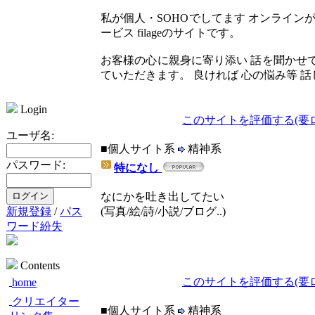
私が個人・SOHOでしてます オンライン
ービス filageのサイトです。
お客様の心に親身に寄り添い 話を聞かせて
ていただきます。 良ければ 心の悩み等 話
Login
このサイトを評価する(要
ユーザ名:
■個人サイト系
精神系
パスワード:
特になし
なにかを吐き出してたい
新規登録
/
パス
(写真/絵/詩/小説/ブログ..)
ワード紛失
Contents
このサイトを評価する(要
home
クリエイター
■個人サイト系
精神系