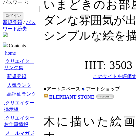
いまどきのお部
パスワード:
ダンな雰囲気が
新規登録
/
パス
ワード紛失
シンプルな絵を
Contents
home
HIT: 3503
クリエイター
リンク集
このサイトを評価す
新規登録
人気ランク
■アートスペース
アートショップ
高評価ランク
ELEPHANT STONE
クリエイター
掲示板
木に描いた絵
クリエイター
お仕事情報
メールマガジ