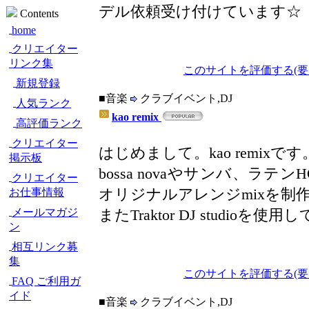
デル依頼受け付けています☆
Contents
home
クリエイター
リンク集
このサイトを評価する(要
新規登録
■音楽
クラブイベント,DJ
人気ランク
kao remix
高評価ランク
クリエイター
はじめまして。kao remixです
掲示板
bossa novaやサンバ、ラ
クリエイター
オリジナルアレンジmixを制
お仕事情報
またTraktor DJ studio
メールマガジ
ン
相互リンク募
集
このサイトを評価する(要
FAQ ご利用ガ
イド
■音楽
クラブイベント,DJ