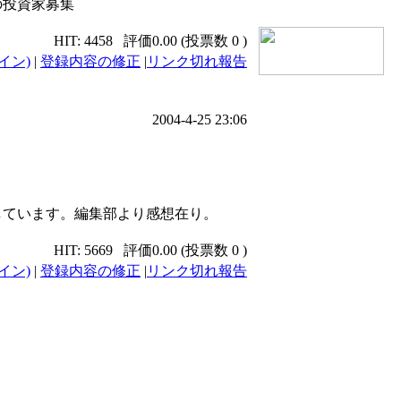
の投資家募集
HIT: 4458
評価0.00 (投票数 0 )
イン)
|
登録内容の修正
|
リンク切れ報告
2004-4-25 23:06
しています。編集部より感想在り。
HIT: 5669
評価0.00 (投票数 0 )
イン)
|
登録内容の修正
|
リンク切れ報告