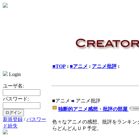
■TOP
:
■アニメ
:
アニメ批評
:
Login
ユーザ名:
パスワード:
■アニメ
アニメ批評
独断的アニメ感想・批評の部屋
新規登録
/
パスワー
色々なアニメの感想、批評をランキン
ド紛失
らどんどんＵＰ予定。