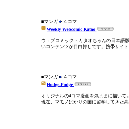
■マンガ
４コマ
Weekly Webcomic Katao
ウェブコミック・カタオちゃんの日本語
いコンテンツが目白押しです。携帯サイト
■マンガ
４コマ
Hodge-Podge
オリジナルの4コマ漫画を気ままに描いて
現在、マモノばかりの国に留学してきた高