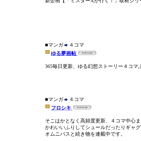
新企画【「ミスターXが行く！」取材シリ
■マンガ
４コマ
ゆる夢画帖
365毎日更新、ゆる幻想ストーリー４コマ
■マンガ
４コマ
フロシキ
そこはかとなく高頻度更新、４コマ中心ま
かわいいふりしてシュールだったりギャグ
オムニバスと続き物を連載中です。