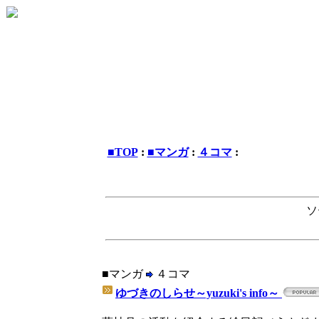
■TOP
:
■マンガ
:
４コマ
:
ソ
■マンガ
４コマ
ゆづきのしらせ～yuzuki's info～