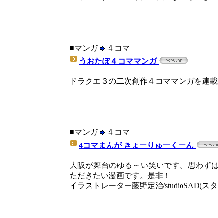
■マンガ
４コマ
うおたぽ４コママンガ
ドラクエ３の二次創作４コママンガを連載中です
■マンガ
４コマ
4コマまんが きょーりゅーくーん
大阪が舞台のゆる～い笑いです。思わず
ただきたい漫画です。是非！
イラストレーター藤野定治/studioSAD(