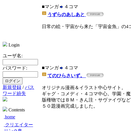
■マンガ
４コマ
うずらのあしあと
日常の絵・宇宙から来た「宇宙金魚」の4
Login
ユーザ名:
■マンガ
４コマ
パスワード:
てのひらさいず。
新規登録
/
パス
オリジナル漫画＆イラスト中心サイト。
ワード紛失
ギャグ・コメディ・４コマ中心。学園・魔
版権物ではＢＭ・きん注・サヴァイヴなど
５０題漫画完成しました。
Contents
home
クリエイター
リンク集