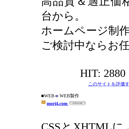
高品質＆適正価格
台から。
ホームページ制
ご検討中ならお
HIT: 2880
このサイトを評価す
■WEB
WEB製作
mori4.com
CSSとXHTM