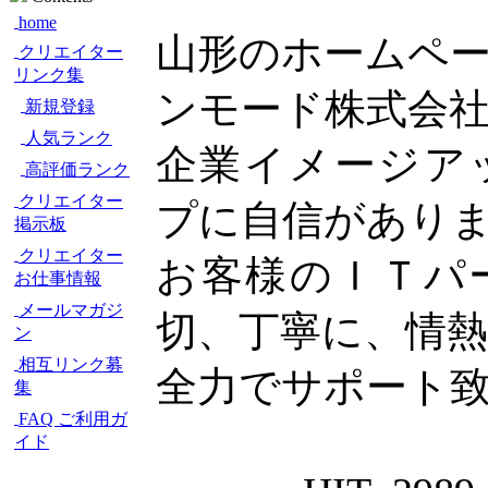
home
山形のホームペ
クリエイター
リンク集
ンモード株式会
新規登録
人気ランク
企業イメージア
高評価ランク
クリエイター
プに自信があり
掲示板
クリエイター
お客様のＩＴパ
お仕事情報
メールマガジ
切、丁寧に、情
ン
相互リンク募
全力でサポート
集
FAQ ご利用ガ
イド